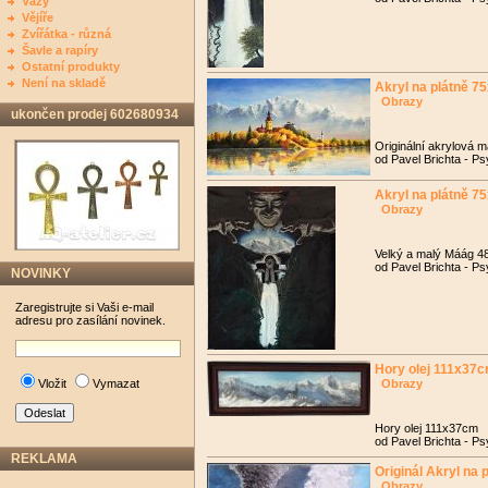
Vázy
Vějíře
Zvířátka - různá
Šavle a rapíry
Ostatní produkty
Není na skladě
Akryl na plátně 7
Obrazy
ukončen prodej 602680934
Originální akrylová 
od Pavel Brichta - Ps
Akryl na plátně 7
Obrazy
Velký a malý Máág 
od Pavel Brichta - Ps
NOVINKY
Zaregistrujte si Vaši e-mail
adresu pro zasílání novinek.
Hory olej 111x37
Vložit
Vymazat
Obrazy
Hory olej 111x37cm
od Pavel Brichta - Ps
REKLAMA
Originál Akryl na
Obrazy