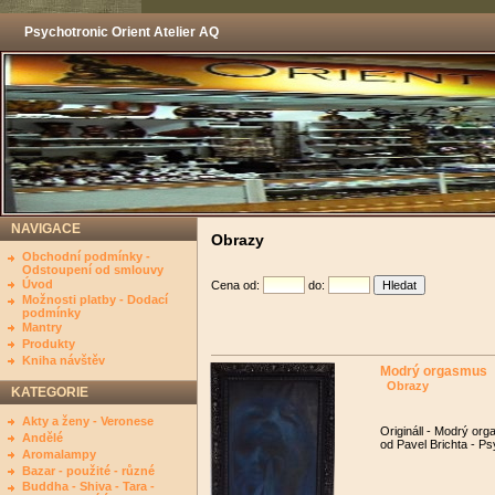
Psychotronic Orient Atelier AQ
NAVIGACE
Obrazy
Obchodní podmínky -
Odstoupení od smlouvy
Úvod
Cena od:
do:
Možnosti platby - Dodací
podmínky
Mantry
Produkty
Kniha návštěv
Modrý orgasmus
Obrazy
KATEGORIE
Akty a ženy - Veronese
Origináll - Modrý or
Andělé
od Pavel Brichta - Ps
Aromalampy
Bazar - použité - různé
Buddha - Shiva - Tara -