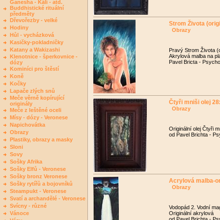
Ganesha - Kálí - atd.
Buddhistické rituální
předměty
Dřevořezby - velké
Strom Života (origi
Hodiny
Obrazy
Hůl - vycházková
Kasičky-pokladničky
Katany a Wakizashi
Pravý Strom Života (o
Akrylová malba na p
Klenotnice - šperkovnice -
Pavel Bricta - Psycho
dózy
Kominíci pro štěstí
Koně
Kočky
Lapače zlých snů
Meče věrně kopírující
Čtyři mniši olej 
originály
Obrazy
Meče z leštěné oceli
Mísy - dózy - Veronese
Napichovátka
Originální olej Čtyři 
Obrazy
od Pavel Brichta - Ps
Plastiky, obrazy a masky
Sloni
Sovy
Sošky Afrika
Sošky Elfů - Veronese
Sošky bronz Veronese
Acrylová malba-or
Sošky rytířů a bojovníků
Obrazy
Steampukt - Veronese
Svatí a archandělé - Veronese
Svícny - různé
Vodopád 2. Vodní ma
Vánoce
Originální akrylová
od Pavel Brichta - Ps