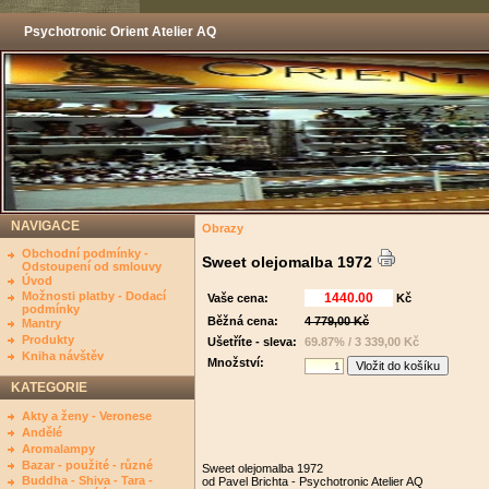
Psychotronic Orient Atelier AQ
NAVIGACE
Obrazy
Obchodní podmínky -
Sweet olejomalba 1972
Odstoupení od smlouvy
Úvod
Možnosti platby - Dodací
Vaše cena:
Kč
podmínky
Běžná cena:
4 779,00 Kč
Mantry
Produkty
Ušetříte - sleva:
69.87% / 3 339,00 Kč
Kniha návštěv
Množství:
KATEGORIE
Akty a ženy - Veronese
Andělé
Aromalampy
Bazar - použité - různé
Sweet olejomalba 1972
Buddha - Shiva - Tara -
od Pavel Brichta - Psychotronic Atelier AQ