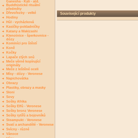
Ganesha - Kálí - atd.
Buddhistické rituální
předměty
Dřevořezby - velké
Související produkty
Hodiny
Hůl - vycházková
Kasičky-pokladničky
Katany a Wakizashi
Klenotnice - šperkovnice -
dózy
Kominíci pro štěstí
Koně
Kočky
Lapače zlých snů
Meče věrně kopírující
originály
Meče z leštěné oceli
Mísy - dózy - Veronese
Napichovátka
Obrazy
Plastiky, obrazy a masky
Sloni
Sovy
Sošky Afrika
Sošky Elfů - Veronese
Sošky bronz Veronese
Sošky rytířů a bojovníků
Steampukt - Veronese
Svatí a archandělé - Veronese
Svícny - různé
Vánoce