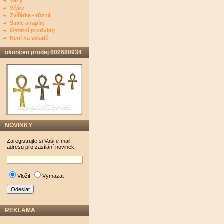
Vázy
Vějíře
Zvířátka - různá
Šavle a rapíry
Ostatní produkty
Není na skladě
ukončen prodej 602680934
NOVINKY
Zaregistrujte si Vaši e-mail
adresu pro zasílání novinek.
Vložit
Vymazat
REKLAMA