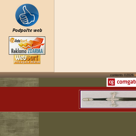
contents ©2026
w