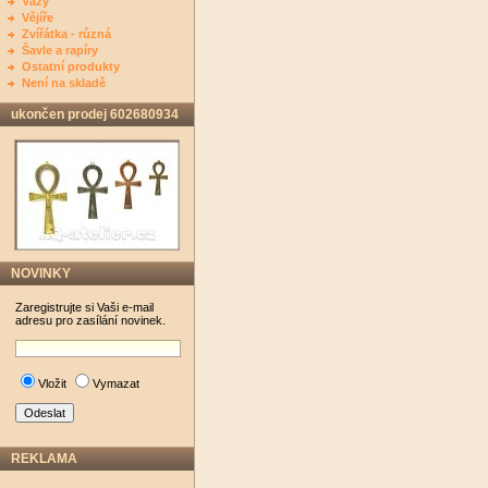
Vázy
Vějíře
Zvířátka - různá
Šavle a rapíry
Ostatní produkty
Není na skladě
ukončen prodej 602680934
NOVINKY
Zaregistrujte si Vaši e-mail
adresu pro zasílání novinek.
Vložit
Vymazat
REKLAMA