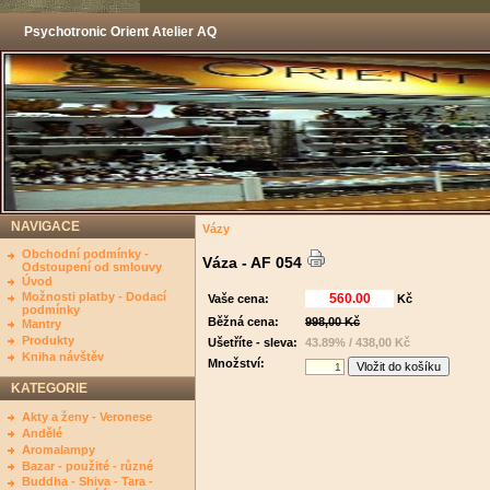
Psychotronic Orient Atelier AQ
NAVIGACE
Vázy
Obchodní podmínky -
Váza - AF 054
Odstoupení od smlouvy
Úvod
Možnosti platby - Dodací
Vaše cena:
Kč
podmínky
Běžná cena:
998,00 Kč
Mantry
Produkty
Ušetříte - sleva:
43.89% / 438,00 Kč
Kniha návštěv
Množství:
KATEGORIE
Akty a ženy - Veronese
Andělé
Aromalampy
Bazar - použité - různé
Buddha - Shiva - Tara -