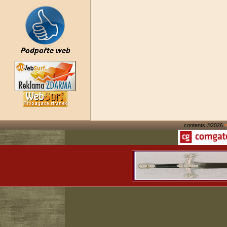
contents ©2026
w